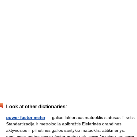
Look at other dictionaries:
power factor meter
— galios faktoriaus matuoklis statusas T sritis
Standartizacija ir metrologija apibrėžtis Elektrinės grandinės
aktyviosios ir pilnutinės galios santykio matuoklis. atitikmenys:
angl. cosφ meter; power factor meter vok. cosφ Anzeiger, m; cosφ