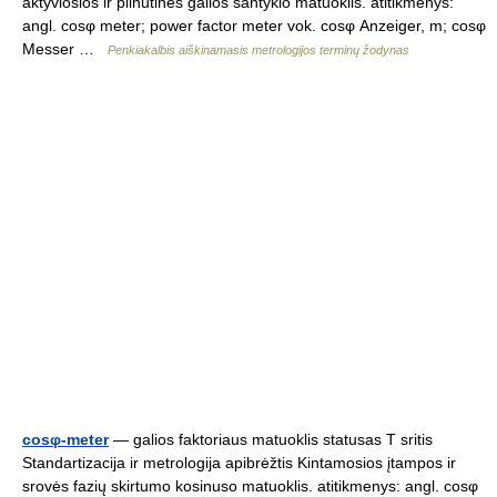
aktyviosios ir pilnutinės galios santykio matuoklis. atitikmenys:
angl. cosφ meter; power factor meter vok. cosφ Anzeiger, m; cosφ
Messer …
Penkiakalbis aiškinamasis metrologijos terminų žodynas
cosφ-meter
— galios faktoriaus matuoklis statusas T sritis
Standartizacija ir metrologija apibrėžtis Kintamosios įtampos ir
srovės fazių skirtumo kosinuso matuoklis. atitikmenys: angl. cosφ