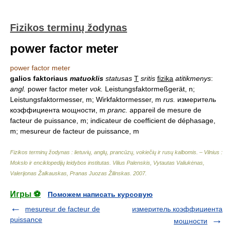
Fizikos terminų žodynas
power factor meter
power factor meter
galios faktoriaus
matuoklis
statusas
T
sritis
fizika
atitikmenys
:
angl.
power factor meter
vok.
Leistungsfaktormeßgerät, n;
Leistungsfaktormesser, m; Wirkfaktormesser, m
rus.
измеритель
коэффициента мощности, m
pranc.
appareil de mesure de
facteur de puissance, m; indicateur de coefficient de déphasage,
m; mesureur de facteur de puissance, m
Fizikos terminų žodynas : lietuvių, anglų, prancūzų, vokiečių ir rusų kalbomis. – Vilnius :
Mokslo ir enciklopedijų leidybos institutas
.
Vilius Palenskis, Vytautas Valiukėnas,
Valerijonas Žalkauskas, Pranas Juozas Žilinskas
.
2007
.
Игры ⚽
Поможем написать курсовую
mesureur de facteur de
измеритель коэффициента
puissance
мощности