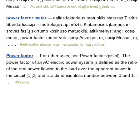
Messer …
Penkiakalbis aiškinamasis metrologijos terminų žodynas
power factor meter
— galios faktoriaus matuoklis statusas T sritis
Standartizacija ir metrologija apibrėžtis Kintamosios įtampos ir
srovės fazių skirtumo kosinuso matuoklis. atitikmenys: angl. cosφ
meter; power factor meter vok. cosφ Anzeiger, m; cosφ Messer, m;
… …
Penkiakalbis aiškinamasis metrologijos terminų žodynas
Power factor
— For other uses, see Power factor (pistol). The
power factor of an AC electric power system is defined as the ratio
of the real power flowing to the load over the apparent power in
the circuit,[1][2] and is a dimensionless number between 0 and 1…
…
Wikipedia