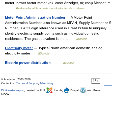
meter; power factor meter vok. cosφ Anzeiger, m; cosφ Messer, m;
… …
Penkiakalbis aiškinamasis metrologijos terminų žodynas
Meter Point Administration Number
— A Meter Point
Administration Number, also known as MPAN, Supply Number or S
Number, is a 21 digit reference used in Great Britain to uniquely
identify electricity supply points such as individual domestic
residences. The gas equivalent is the… …
Wikipedia
Electricity meter
— Typical North American domestic analog
electricity meter …
Wikipedia
Electric power distribution
— …
Wikipedia
© Academic, 2000-2026
18+
Contact us:
Technical Support
,
Advertising
Dictionaries export
, created on PHP,
Joomla,
Drupal,
WordPress,
MODx.